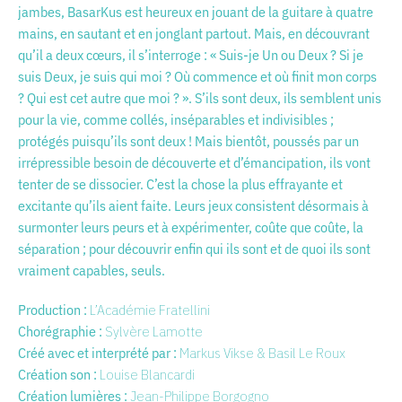
jambes, BasarKus est heureux en jouant de la guitare à quatre
mains, en sautant et en jonglant partout. Mais, en découvrant
qu’il a deux cœurs, il s’interroge : « Suis-je Un ou Deux ? Si je
suis Deux, je suis qui moi ? Où commence et où finit mon corps
? Qui est cet autre que moi ? ». S’ils sont deux, ils semblent unis
pour la vie, comme collés, inséparables et indivisibles ;
protégés puisqu’ils sont deux ! Mais bientôt, poussés par un
irrépressible besoin de découverte et d’émancipation, ils vont
tenter de se dissocier. C’est la chose la plus effrayante et
excitante qu’ils aient faite. Leurs jeux consistent désormais à
surmonter leurs peurs et à expérimenter, coûte que coûte, la
séparation ; pour découvrir enfin qui ils sont et de quoi ils sont
vraiment capables, seuls.
Production :
L’Académie Fratellini
Chorégraphie :
Sylvère Lamotte
Créé avec et interprété par :
Markus Vikse & Basil Le Roux
Création son :
Louise Blancardi
Création lumières :
Jean-Philippe Borgogno